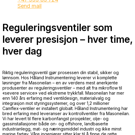
Send mail
Reguleringsventiler som
leverer presisjon – hver time,
hver dag
Riktig reguleringsventil gjør prosessen din stabil, sikker og
lønnsom. Hos Håland Instrumentering leverer vi komplette
løsninger fra Masoneilan – en av verdens mest anerkjente
produsenter av reguleringsventiler – med alt fra mikroflow til
«severe service» ved ekstreme trykkfall. Masoneilan har mer
enn 140 års erfaring med ventil­design, materialvalg og
integrasjon mot styringssystemer, og over 1,2 millioner
Camflex‑ventiler er installert globalt. Håland Instrumentering har
bred erfaring med leveranser av kontrollventiler fra Masoneilan.
Vi har levert til flere karbonfangst prosjekter, olje- og
gassinstallasjoner både on- og offshore, landbaserte
industrianlegg, mat- og næringsmiddel industri og ikke minst
marine fartøy. Våre ingeniører sitter klar til å finne de rette