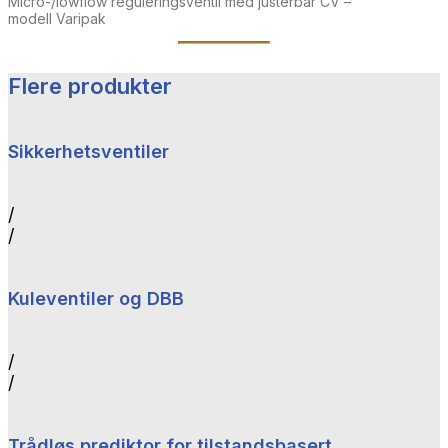
Micro-/lowflow reguleringsventil med justerbar CV –
modell Varipak
Flere produkter
Sikkerhetsventiler
/
/
Kuleventiler og DBB
/
/
Trådløs prediktor for tilstandsbasert