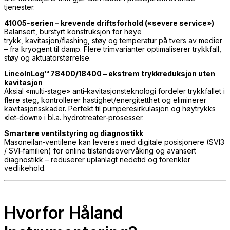
tjenester.
41005‑serien – krevende driftsforhold («severe service»)
Balansert, burstyrt konstruksjon for høye
trykk, kavitasjon/flashing, støy og temperatur på tvers av medier
– fra kryogent til damp. Flere trimvarianter optimaliserer trykkfall,
støy og aktuatorstørrelse.
LincolnLog™ 78400/18400 – ekstrem trykkreduksjon uten
kavitasjon
Aksial «multi‑stage» anti‑kavitasjonsteknologi fordeler trykkfallet i
flere steg, kontrollerer hastighet/energitetthet og eliminerer
kavitasjonsskader. Perfekt til pumpere­sirkulasjon og høytrykks
«let‑down» i bl.a. hydrotreater‑prosesser.
Smartere ventilstyring og diagnostikk
Masoneilan‑ventilene kan leveres med digitale posisjonere (SVI3
/ SVI‑familien) for online tilstandsovervåking og avansert
diagnostikk – reduserer uplanlagt nedetid og forenkler
vedlikehold.
Hvorfor Håland