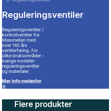
Reguleringsventiler
Reguleringsventiler /
kontrollventiler fra
Masoneilan med
over 140 års
ventilerfaring. For
ulike bruksområder -
mange modeller
reguleringsventiler
og materialer.
Mer info nedenfor
↓
Flere produkter