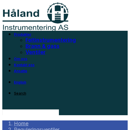
Produkter
Feltinstrumentering
Brann & gass
Ventiler
Om oss
Kontakt oss
Ansatte
English
Search
Home
Reguleringsventiler