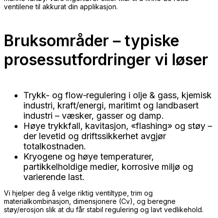
ventilene til akkurat din applikasjon.
Bruksområder – typiske
prosessutfordringer vi løser
Trykk- og flow‑regulering i olje & gass, kjemisk
industri, kraft/energi, maritimt og landbasert
industri – væsker, gasser og damp.
Høye trykkfall, kavitasjon, «flashing» og støy –
der levetid og driftssikkerhet avgjør
totalkostnaden.
Kryogene og høye temperaturer,
partikkelholdige medier, korrosive miljø og
varierende last.
Vi hjelper deg å velge riktig ventiltype, trim og
materialkombinasjon, dimensjonere (Cv), og beregne
støy/erosjon slik at du får stabil regulering og lavt vedlikehold.