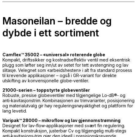
Masoneilan – bredde og
dybde i ett sortiment
Camflex™ 35002 – «universal» roterende globe
Kompakt, driftssikker og kostnadseffektiv ventil med eksentrisk
plugg som løfter seg inn/ut av setet for tett avstengning og lav
slitasje. Velegnet som «arbeidshesten» i alt fra standard prosess
til krevende applikasjoner – også i GR‑variant for direkte
utskifting av konvensjonelle globe‑ventiler.
21000‑serien – toppstyrte globeventiler
Robuste, presise globeventiler med tilgjengelige Lo‑dB®‑ og
anti‑kavitasjonstrim. Kombinasjonen av trimvarianter, posisjonering
og materialutvalg gir høy reguleringsnøyaktighet og plattform for
lang levetid.
Varipak™ 28000 – mikroflow og lav gjennomstrømning
Designet for lav‑flow‑applikasjoner med svært fin regulering.
Kompakt konstruksjon, justerbar Cv og tilgjengelig multi‑stegs
anti‑kavitasjons‑trim gjør den ideell i presisjonskrevende