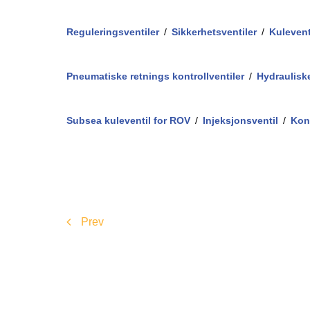
/
/
Reguleringsventiler
/
Sikkerhetsventiler
/
Kulevent
/
/
Pneumatiske retnings kontrollventiler
/
Hydrauliske
/
/
/
Subsea kuleventil for ROV
/
Injeksjonsventil
/
Kont
Prev