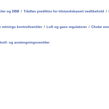
/
iler og DBB
/
Trådløs prediktor for tilstandsbasert vedlikehold
/
/
/
 retnings kontrollventiler
/
Luft og gass regulatorer
/
Choke vent
roll- og avstengningsventiler