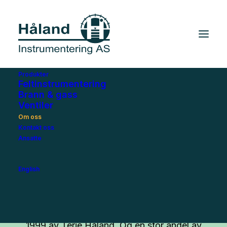
Produkter
Feltinstrumentering
Brann & gass
Ventiler
Home
Om oss
Om oss
Kontakt oss
Ansatte
Om oss
English
Håland Instrumentering AS
ble etablert i
1999 av Terje Håland. Og en stor andel av