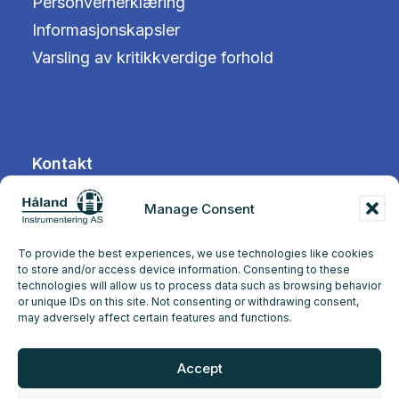
Personvernerklæring
Informasjonskapsler
Varsling av kritikkverdige forhold
Kontakt
Manage Consent
Tangen 12
4072 Randaberg
To provide the best experiences, we use technologies like cookies
to store and/or access device information. Consenting to these
technologies will allow us to process data such as browsing behavior
+47 51 71 97 00
or unique IDs on this site. Not consenting or withdrawing consent,
may adversely affect certain features and functions.
post@hi-as.no
Accept