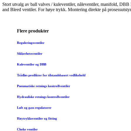
Stort utvalg av ball valves / kuleventiler, nåleventiler, manifold, DB
and Bleed ventiler. For høye trykk. Montering direkte på prosessutstyr
Mer info nedenfor ↓
Flere produkter
Reguleringsventiler
Sikkerhetsventiler
Kuleventiler og DBB
Trådløs prediktor for tilstandsbasert vedlikehold
Pneumatiske retnings kontrollventiler
Hydrauliske retnings kontrollventiler
Luft og gass regulatorer
Høytrykksventiler og fitting
Choke ventiler