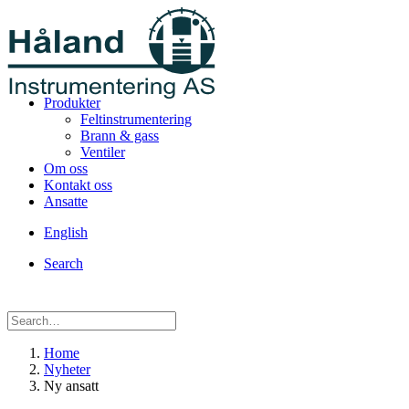
Produkter
Feltinstrumentering
Brann & gass
Ventiler
Om oss
Kontakt oss
Ansatte
English
Search
Home
Nyheter
Ny ansatt