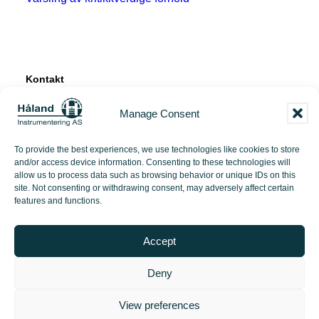
Kontakt
Manage Consent
Tangen 12
4072 Randaberg
To provide the best experiences, we use technologies like cookies to store
and/or access device information. Consenting to these technologies will
+47 51 71 97 00
allow us to process data such as browsing behavior or unique IDs on this
site. Not consenting or withdrawing consent, may adversely affect certain
features and functions.
post@hi-as.no
Accept
Deny
© 2026 Håland Instrumentering | Made with love by
PlayDesign Studio
View preferences