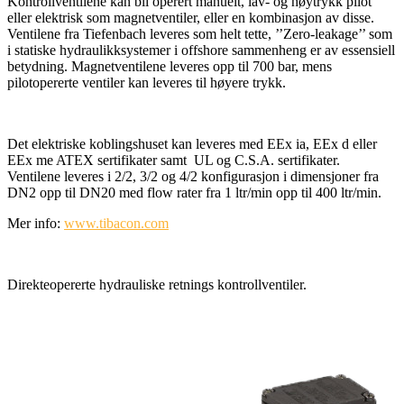
Kontrollventilene kan bli operert manuelt, lav- og høytrykk pilot
eller elektrisk som magnetventiler, eller en kombinasjon av disse.
Ventilene fra Tiefenbach leveres som helt tette, ’’Zero-leakage’’ som
i statiske hydraulikksystemer i offshore sammenheng er av essensiell
betydning. Magnetventilene leveres opp til 700 bar, mens
pilotopererte ventiler kan leveres til høyere trykk.
Det elektriske koblingshuset kan leveres med EEx ia, EEx d eller
EEx me ATEX sertifikater samt UL og C.S.A. sertifikater.
Ventilene leveres i 2/2, 3/2 og 4/2 konfigurasjon i dimensjoner fra
DN2 opp til DN20 med flow rater fra 1 ltr/min opp til 400 ltr/min.
Mer info:
www.tibacon.com
Direkteopererte hydrauliske retnings kontrollventiler.