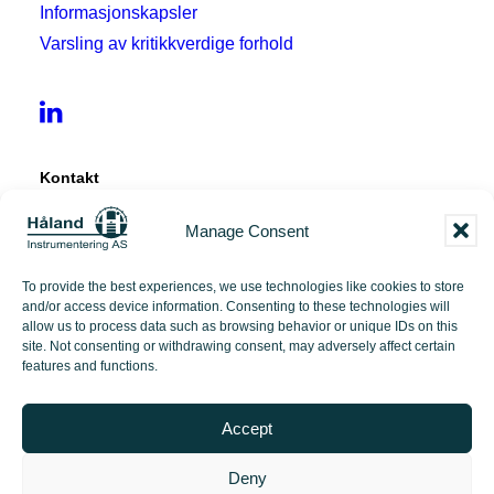
Informasjonskapsler
Varsling av kritikkverdige forhold
Kontakt
Manage Consent
Tangen 12
4072 Randaberg
To provide the best experiences, we use technologies like cookies to store
and/or access device information. Consenting to these technologies will
+47 51 71 97 00
allow us to process data such as browsing behavior or unique IDs on this
site. Not consenting or withdrawing consent, may adversely affect certain
features and functions.
post@hi-as.no
Accept
Deny
© 2026 Håland Instrumentering | Made with love by